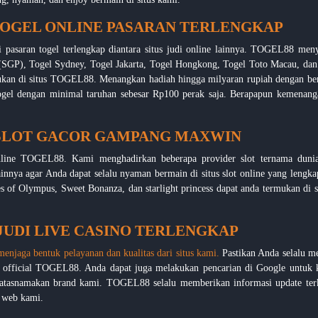
 TOGEL ONLINE PASARAN TERLENGKAP
 pasaran togel terlengkap diantara situs judi online lainnya. TOGEL88 men
e (SGP), Togel Sydney, Togel Jakarta, Togel Hongkong, Togel Toto Macau, dan 
mukan di situs TOGEL88. Menangkan hadiah hingga milyaran rupiah dengan be
gel dengan minimal taruhan sebesar Rp100 perak saja. Berapapun kemenan
 SLOT GACOR GAMPANG MAXWIN
 online TOGEL88. Kami menghadirkan beberapa provider slot ternama dunia
innya agar Anda dapat selalu nyaman bermain di situs slot online yang lengkap
of Olympus, Sweet Bonanza, dan starlight princess dapat anda termukan di si
 JUDI LIVE CASINO TERLENGKAP
menjaga bentuk pelayanan dan kualitas dari situs kami.
Pastikan Anda selalu m
 official TOGEL88. Anda dapat juga melakukan pencarian di Google untuk
atasnamakan brand kami. TOGEL88 selalu memberikan informasi update terk
s web kami.