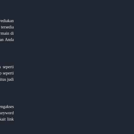
yediakan
tersedia
rmain di
gan Anda
 seperti
 seperti
tus judi
engakses
 keyword
ait link