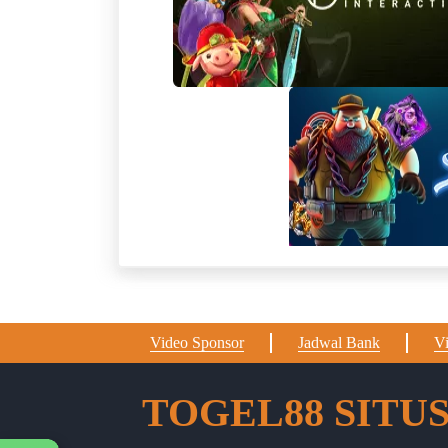
Video Sponsor
Jadwal Bank
Vi
TOGEL88 SITUS