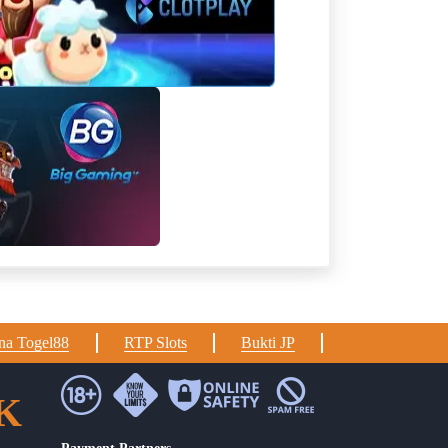
na Togel88
RTP Slots
Bukti JP
K